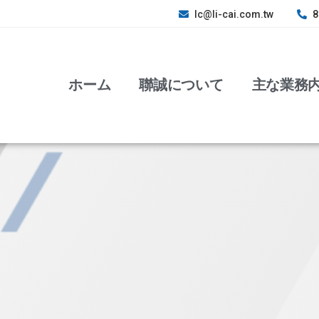
lc@li-cai.com.tw
8
ホーム
聯誠について
主な業務