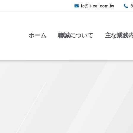
lc@li-cai.com.tw
8
ホーム
聯誠について
主な業務