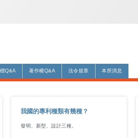
標Q&A
著作權Q&A
法令規章
本所消息
我國的專利種類有幾種？
發明、新型、設計三種。