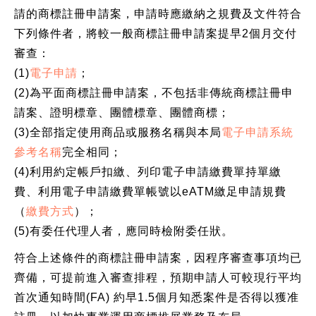
請的商標註冊申請案，申請時應繳納之規費及文件符合
下列條件者，將較一般商標註冊申請案提早2個月交付
審查：
(1)
電子申請
；
(2)為平面商標註冊申請案，不包括非傳統商標註冊申
請案、證明標章、團體標章、團體商標；
(3)全部指定使用商品或服務名稱與本局
電子申請系統
參考名稱
完全相同；
(4)利用約定帳戶扣繳、列印電子申請繳費單持單繳
費、利用電子申請繳費單帳號以eATM繳足申請規費
（
繳費方式
）；
(5)有委任代理人者，應同時檢附委任狀。
符合上述條件的商標註冊申請案，因程序審查事項均已
齊備，可提前進入審查排程，預期申請人可較現行平均
首次通知時間(FA) 約早1.5個月知悉案件是否得以獲准